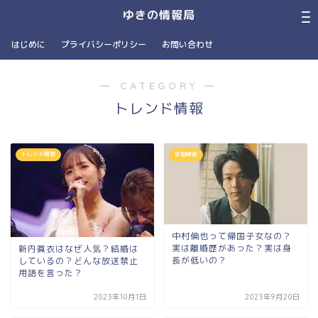
ゆきの情報局
はじめに
プライバシーポリシー
お問い合わせ
― CATEGORY ―
トレンド情報
トレンド情報
芸能関連
中村倫也って帰国子女なの？
実は離婚歴があった？実は身
新内眞衣はなぜ人気？結婚は
長が低いの？
しているの？どんな放送禁止
用語を言った？
2023年10月1日
2023年9月20日