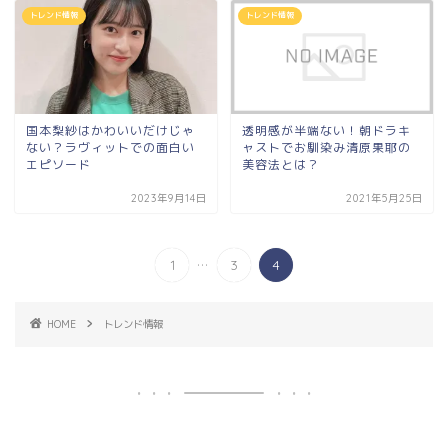
トレンド情報
トレンド情報
国本梨紗はかわいいだけじゃ
透明感が半端ない！朝ドラキ
ない？ラヴィットでの面白い
ャストでお馴染み清原果耶の
エピソード
美容法とは？
2023年9月14日
2021年5月25日
...
1
3
4
HOME
トレンド情報